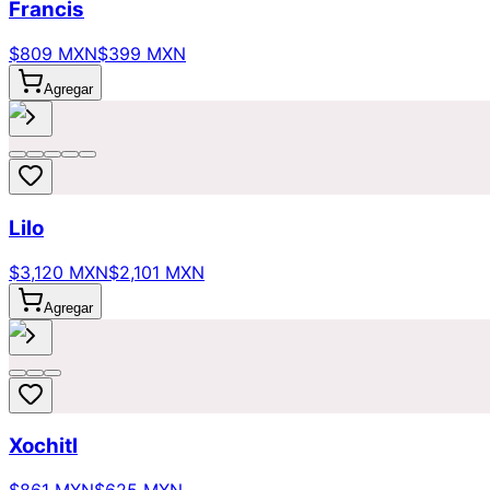
Francis
$809 MXN
$399 MXN
Agregar
Lilo
$3,120 MXN
$2,101 MXN
Agregar
Xochitl