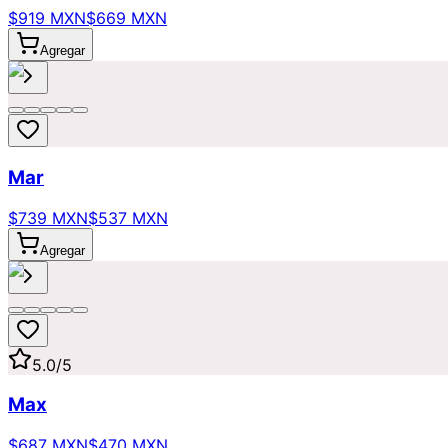
$919 MXN
$669 MXN
Agregar
Mar
$739 MXN
$537 MXN
Agregar
5.0
/5
Max
$687 MXN
$470 MXN