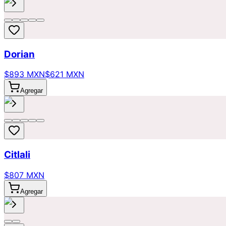
Dorian
$893 MXN
$621 MXN
Agregar
Citlali
$807 MXN
Agregar