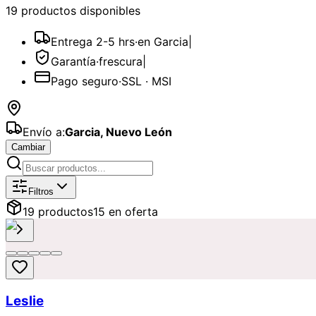
19
producto
s
disponible
s
Entrega 2-5 hrs
·
en Garcia
|
Garantía
·
frescura
|
Pago seguro
·
SSL · MSI
Envío a:
Garcia
,
Nuevo León
Cambiar
Catálogo de
Coloridos
Disponibles p
Filtros
19
producto
s
15
en oferta
Leslie