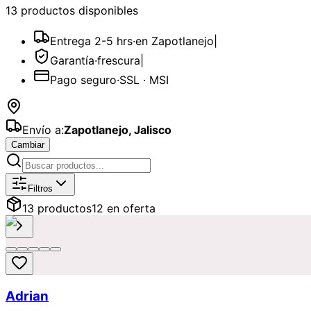
13
producto
s
disponible
s
Entrega 2-5 hrs
·
en Zapotlanejo
|
Garantía
·
frescura
|
Pago seguro
·
SSL · MSI
Envío a:
Zapotlanejo
,
Jalisco
Cambiar
Catálogo de
Bautizo
Disponibles par
Filtros
13
producto
s
12
en oferta
Adrian