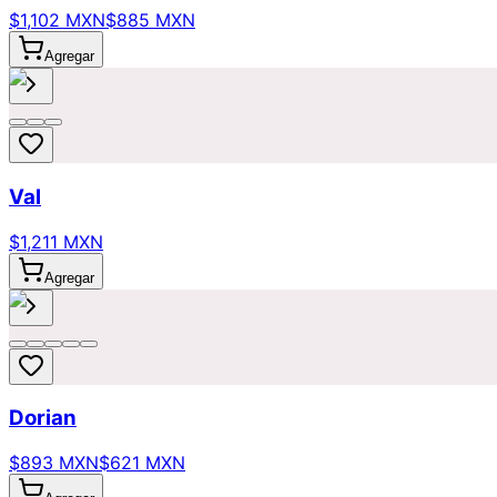
$1,102 MXN
$885 MXN
Agregar
Val
$1,211 MXN
Agregar
Dorian
$893 MXN
$621 MXN