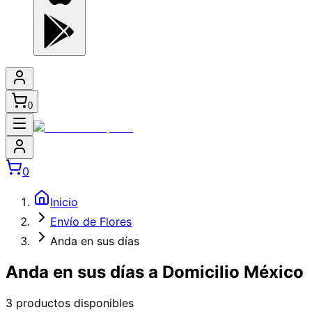
0
0
Inicio
Envío de Flores
Anda en sus días
Anda en sus días a Domicilio México
3
producto
s
disponible
s