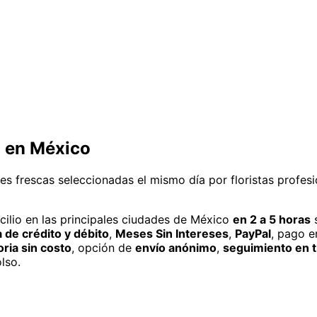
o
en México
es frescas seleccionadas el mismo día por floristas profes
ilio
en las principales ciudades de México
en 2 a 5 horas
s
a de crédito y débito
,
Meses Sin Intereses
,
PayPal
, pago e
oria sin costo
, opción de
envío anónimo
,
seguimiento en t
lso.