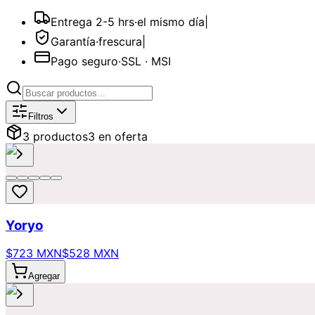
Entrega 2-5 hrs
·
el mismo día
|
Garantía
·
frescura
|
Pago seguro
·
SSL · MSI
Catálogo de
Anda en sus días
Disponi
Filtros
3
producto
s
3
en oferta
Yoryo
$723 MXN
$528 MXN
Agregar