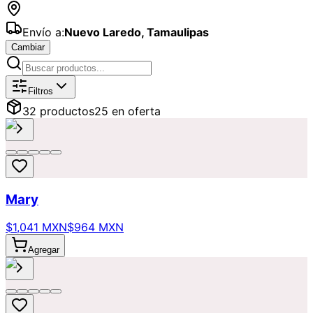
Envío a:
Nuevo Laredo
,
Tamaulipas
Cambiar
Catálogo de
Amor
Disponibles para 
Filtros
32
producto
s
25
en oferta
Mary
$1,041 MXN
$964 MXN
Agregar