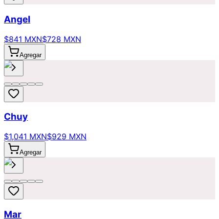
Angel
$841 MXN
$728 MXN
Agregar
Chuy
$1,041 MXN
$929 MXN
Agregar
Mar