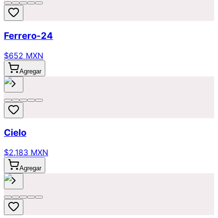
Ferrero-24
$652 MXN
Agregar
Cielo
$2,183 MXN
Agregar