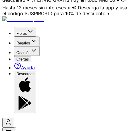
descuento • 🛒 ENVÍO GRATIS hoy en todo México • 💳
Hasta 12 meses sin intereses • 📲 Descarga la app y usa
el código SUSPIROS10 para 10% de descuento •
Flores
Regalos
Ocasión
Ofertas
Ayuda
Descargar