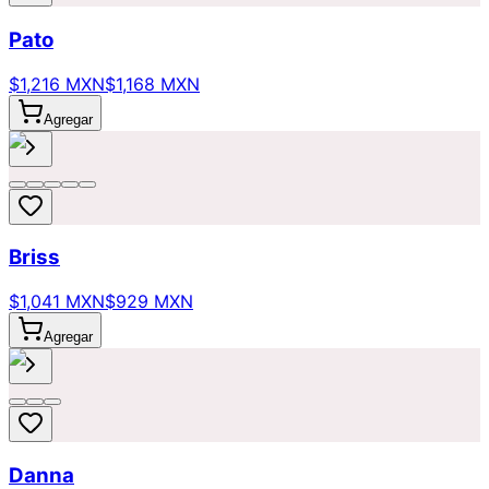
Pato
$1,216 MXN
$1,168 MXN
Agregar
Briss
$1,041 MXN
$929 MXN
Agregar
Danna