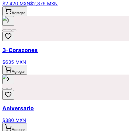
$2,420 MXN
$2,379 MXN
Agregar
3-Corazones
$635 MXN
Agregar
Aniversario
$380 MXN
Agregar