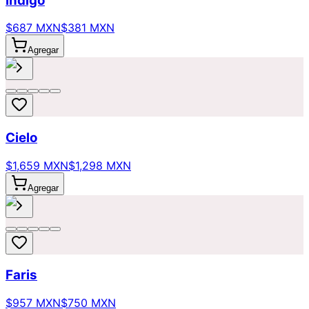
Indigo
$687 MXN
$381 MXN
Agregar
Cielo
$1,659 MXN
$1,298 MXN
Agregar
Faris
$957 MXN
$750 MXN