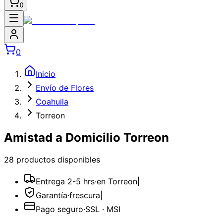
0
0
Inicio
Envío de Flores
Coahuila
Torreon
Amistad a Domicilio Torreon
28
producto
s
disponible
s
Entrega 2-5 hrs
·
en Torreon
|
Garantía
·
frescura
|
Pago seguro
·
SSL · MSI