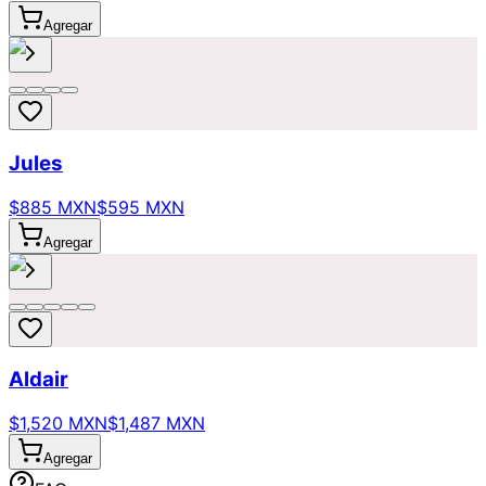
Agregar
Jules
$885 MXN
$595 MXN
Agregar
Aldair
$1,520 MXN
$1,487 MXN
Agregar