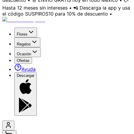
descuento • 🛒 ENVÍO GRATIS hoy en todo México • 💳
Hasta 12 meses sin intereses • 📲 Descarga la app y usa
el código SUSPIROS10 para 10% de descuento •
Flores
Regalos
Ocasión
Ofertas
Ayuda
Descargar