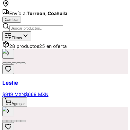
Envío a:
Torreon
,
Coahuila
Cambiar
Catálogo de
Amistad
Disponibles pa
Filtros
28
producto
s
25
en oferta
Leslie
$919 MXN
$669 MXN
Agregar