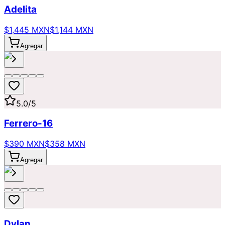
Adelita
$1,445 MXN
$1,144 MXN
Agregar
5.0
/5
Ferrero-16
$390 MXN
$358 MXN
Agregar
Dylan