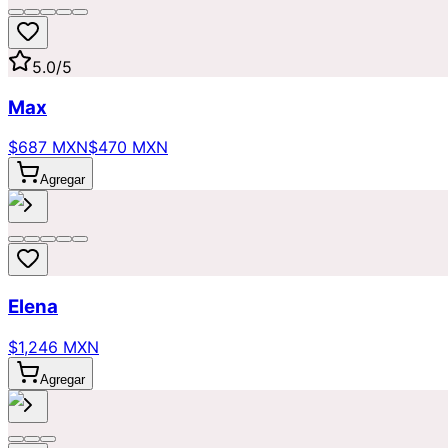
5.0
/5
Max
$687 MXN
$470 MXN
Agregar
Elena
$1,246 MXN
Agregar