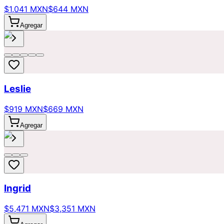
$1,041 MXN
$644 MXN
Agregar
Leslie
$919 MXN
$669 MXN
Agregar
Ingrid
$5,471 MXN
$3,351 MXN