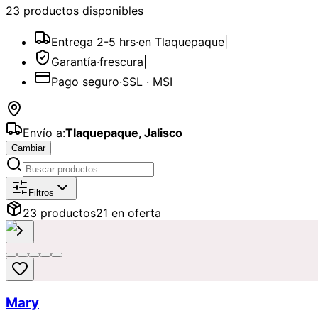
23
producto
s
disponible
s
Entrega 2-5 hrs
·
en Tlaquepaque
|
Garantía
·
frescura
|
Pago seguro
·
SSL · MSI
Envío a:
Tlaquepaque
,
Jalisco
Cambiar
Catálogo de
Agradecimientos
Dispon
Filtros
23
producto
s
21
en oferta
Mary