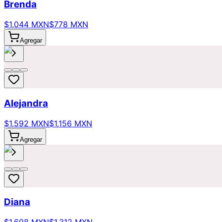
Brenda
$1,044 MXN
$778 MXN
Agregar
Alejandra
$1,592 MXN
$1,156 MXN
Agregar
Diana