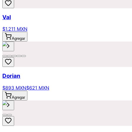
Val
$1,211 MXN
Agregar
Dorian
$893 MXN
$621 MXN
Agregar