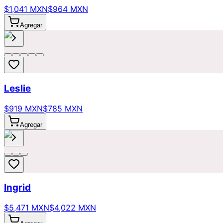
$1,041 MXN
$964 MXN
Agregar
Leslie
$919 MXN
$785 MXN
Agregar
Ingrid
$5,471 MXN
$4,022 MXN