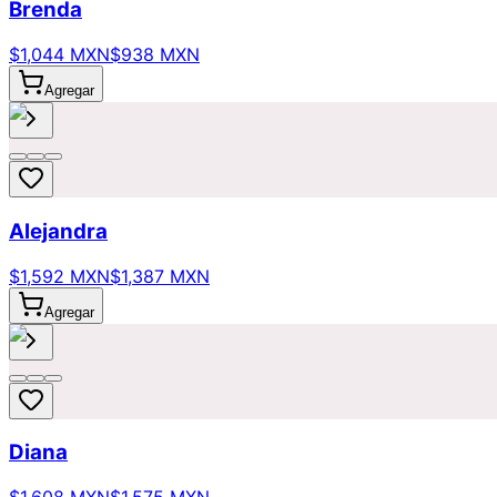
Brenda
$1,044 MXN
$938 MXN
Agregar
Alejandra
$1,592 MXN
$1,387 MXN
Agregar
Diana