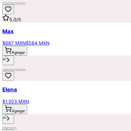
5.0
/5
Max
$687 MXN
$584 MXN
Agregar
Elena
$1,303 MXN
Agregar