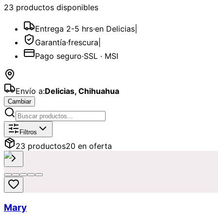
23
producto
s
disponible
s
Entrega 2-5 hrs
·
en Delicias
|
Garantía
·
frescura
|
Pago seguro
·
SSL · MSI
Envío a:
Delicias
,
Chihuahua
Cambiar
Catálogo de
Agradecimientos
Dispon
Filtros
23
producto
s
20
en oferta
Mary