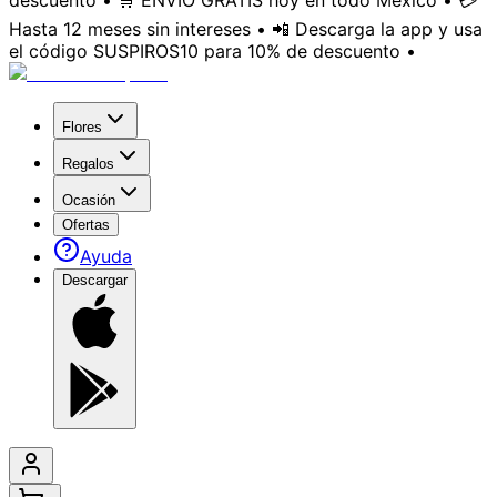
descuento • 🛒 ENVÍO GRATIS hoy en todo México • 💳
Hasta 12 meses sin intereses • 📲 Descarga la app y usa
el código SUSPIROS10 para 10% de descuento •
Flores
Regalos
Ocasión
Ofertas
Ayuda
Descargar