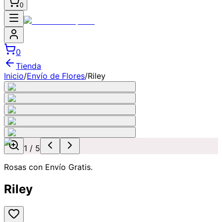
0
0
Tienda
Inicio
/
Envío de Flores
/
Riley
1
/
5
Rosas con Envío Gratis.
Riley