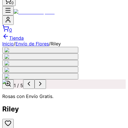
0
0
Tienda
Inicio
/
Envío de Flores
/
Riley
1
/
5
Rosas con Envío Gratis.
Riley