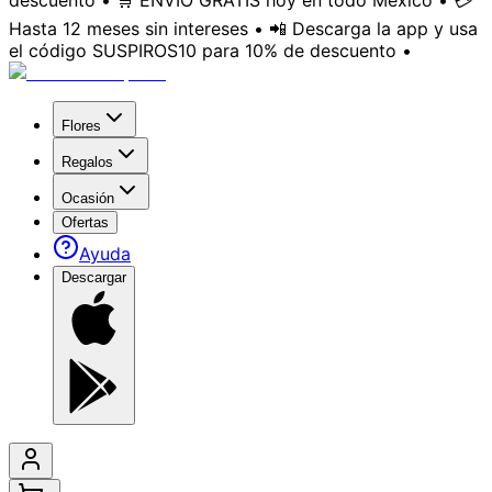
descuento • 🛒 ENVÍO GRATIS hoy en todo México • 💳
Hasta 12 meses sin intereses • 📲 Descarga la app y usa
el código SUSPIROS10 para 10% de descuento •
Flores
Regalos
Ocasión
Ofertas
Ayuda
Descargar