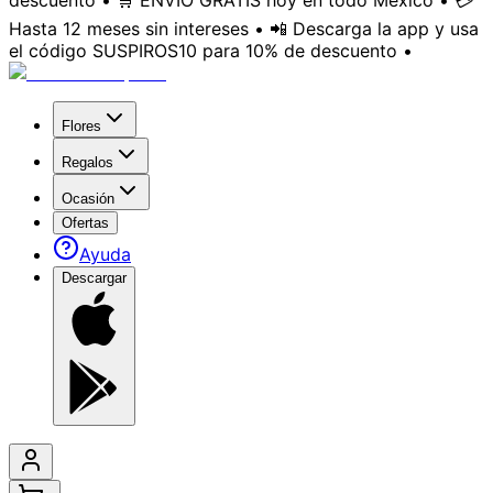
descuento • 🛒 ENVÍO GRATIS hoy en todo México • 💳
Hasta 12 meses sin intereses • 📲 Descarga la app y usa
el código SUSPIROS10 para 10% de descuento •
Flores
Regalos
Ocasión
Ofertas
Ayuda
Descargar