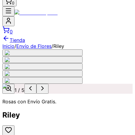
0
0
Tienda
Inicio
/
Envío de Flores
/
Riley
1
/
5
Rosas con Envío Gratis.
Riley