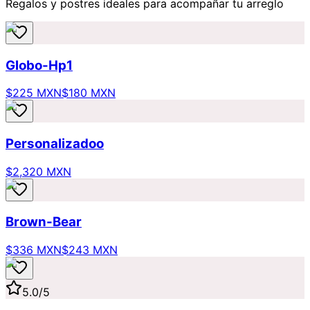
Regalos y postres ideales para acompañar tu arreglo
Globo-Hp1
$225 MXN
$180 MXN
Personalizadoo
$2,320 MXN
Brown-Bear
$336 MXN
$243 MXN
5.0
/5