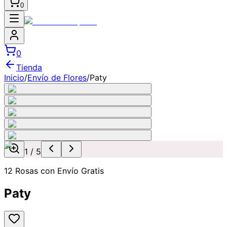
0
0
Tienda
Inicio
/
Envío de Flores
/
Paty
1
/
5
12 Rosas con Envío Gratis
Paty