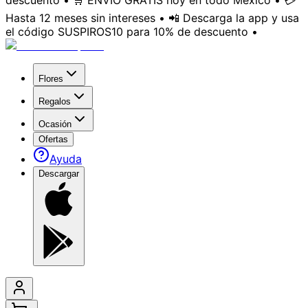
descuento • 🛒 ENVÍO GRATIS hoy en todo México • 💳
Hasta 12 meses sin intereses • 📲 Descarga la app y usa
el código SUSPIROS10 para 10% de descuento •
Flores
Regalos
Ocasión
Ofertas
Ayuda
Descargar