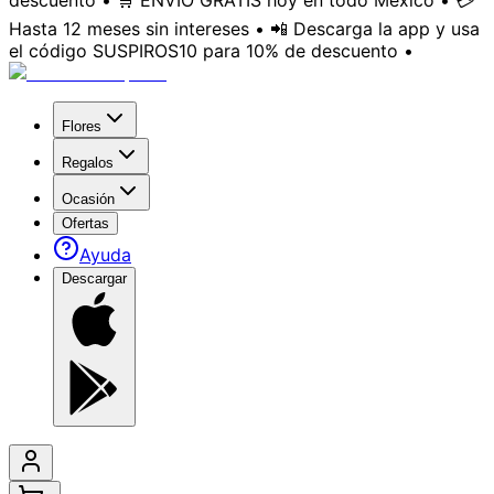
descuento • 🛒 ENVÍO GRATIS hoy en todo México • 💳
Hasta 12 meses sin intereses • 📲 Descarga la app y usa
el código SUSPIROS10 para 10% de descuento •
Flores
Regalos
Ocasión
Ofertas
Ayuda
Descargar