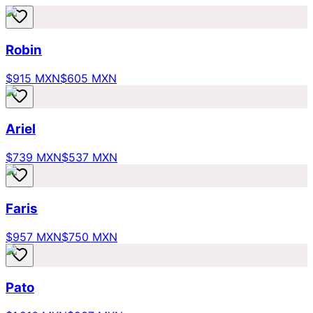
Robin
$915 MXN
$605 MXN
Ariel
$739 MXN
$537 MXN
Faris
$957 MXN
$750 MXN
Pato