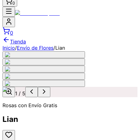
0
0
Tienda
Inicio
/
Envío de Flores
/
Lian
1
/
5
Rosas con Envío Gratis
Lian