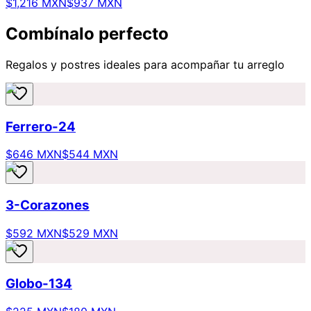
$1,216 MXN
$937 MXN
Combínalo perfecto
Regalos y postres ideales para acompañar tu arreglo
Ferrero-24
$646 MXN
$544 MXN
3-Corazones
$592 MXN
$529 MXN
Globo-134