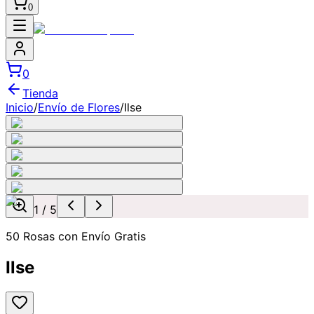
0
0
Tienda
Inicio
/
Envío de Flores
/
Ilse
1
/
5
50 Rosas con Envío Gratis
Ilse