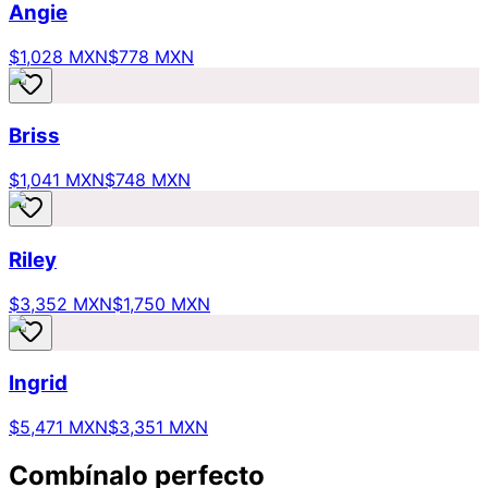
Angie
$1,028 MXN
$778 MXN
Briss
$1,041 MXN
$748 MXN
Riley
$3,352 MXN
$1,750 MXN
Ingrid
$5,471 MXN
$3,351 MXN
Combínalo perfecto