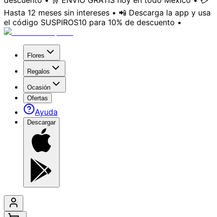
descuento • 🛒 ENVÍO GRATIS hoy en todo México • 💳
Hasta 12 meses sin intereses • 📲 Descarga la app y usa
el código SUSPIROS10 para 10% de descuento •
Flores
Regalos
Ocasión
Ofertas
Ayuda
Descargar