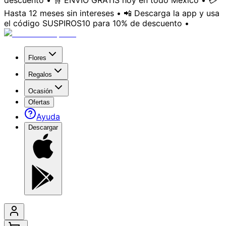
descuento • 🛒 ENVÍO GRATIS hoy en todo México • 💳
Hasta 12 meses sin intereses • 📲 Descarga la app y usa
el código SUSPIROS10 para 10% de descuento •
Flores
Regalos
Ocasión
Ofertas
Ayuda
Descargar