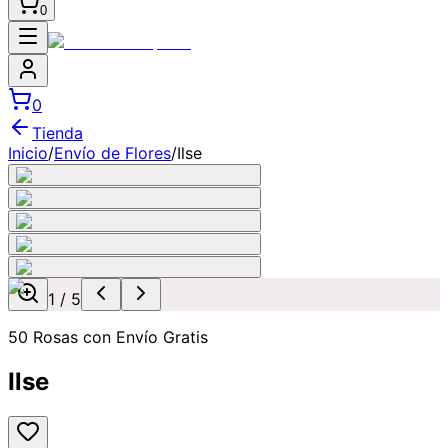
0
0
Tienda
Inicio
/
Envío de Flores
/
Ilse
1
/
5
50 Rosas con Envío Gratis
Ilse