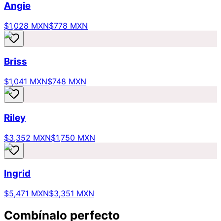
Angie
$1,028 MXN
$778 MXN
Briss
$1,041 MXN
$748 MXN
Riley
$3,352 MXN
$1,750 MXN
Ingrid
$5,471 MXN
$3,351 MXN
Combínalo perfecto