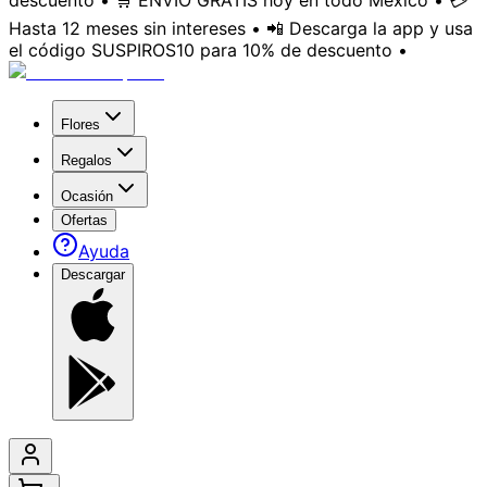
descuento • 🛒 ENVÍO GRATIS hoy en todo México • 💳
Hasta 12 meses sin intereses • 📲 Descarga la app y usa
el código SUSPIROS10 para 10% de descuento •
Flores
Regalos
Ocasión
Ofertas
Ayuda
Descargar