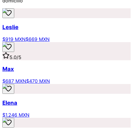
domicilio
Leslie
$919 MXN
$669 MXN
5.0
/5
Max
$687 MXN
$470 MXN
Elena
$1,246 MXN