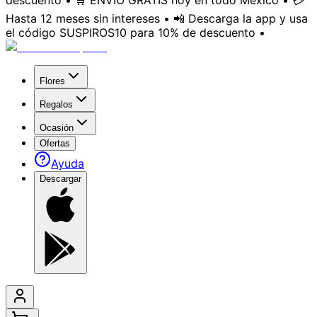
descuento • 🛒 ENVÍO GRATIS hoy en todo México • 💳
Hasta 12 meses sin intereses • 📲 Descarga la app y usa
el código SUSPIROS10 para 10% de descuento •
Flores
Regalos
Ocasión
Ofertas
Ayuda
Descargar