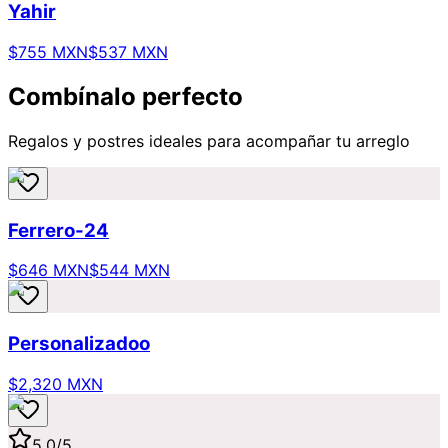
Yahir
$755 MXN
$537 MXN
Combínalo perfecto
Regalos y postres ideales para acompañar tu arreglo
Ferrero-24
$646 MXN
$544 MXN
Personalizadoo
$2,320 MXN
5.0
/5