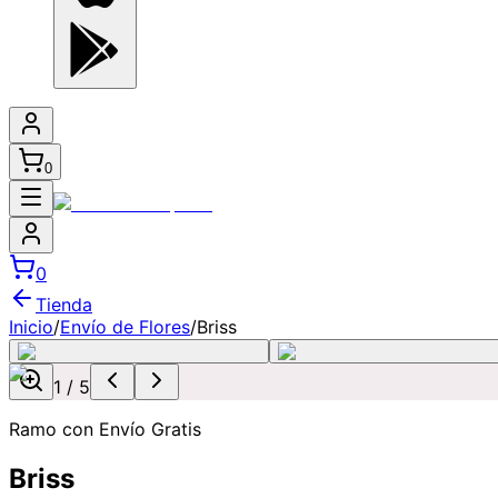
0
0
Tienda
Inicio
/
Envío de Flores
/
Briss
1
/
5
Ramo con Envío Gratis
Briss