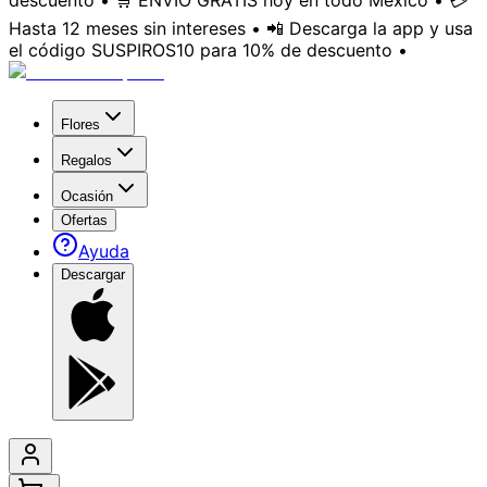
descuento • 🛒 ENVÍO GRATIS hoy en todo México • 💳
Hasta 12 meses sin intereses • 📲 Descarga la app y usa
el código SUSPIROS10 para 10% de descuento •
Flores
Regalos
Ocasión
Ofertas
Ayuda
Descargar