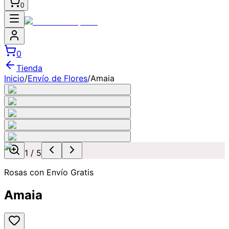
0
0
Tienda
Inicio
/
Envío de Flores
/
Amaia
1
/
5
Rosas con Envío Gratis
Amaia