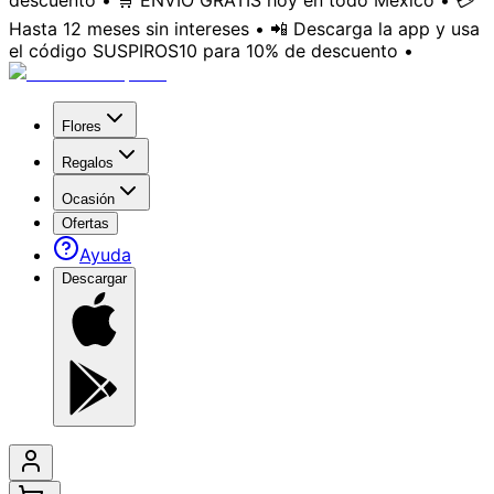
descuento • 🛒 ENVÍO GRATIS hoy en todo México • 💳
Hasta 12 meses sin intereses • 📲 Descarga la app y usa
el código SUSPIROS10 para 10% de descuento •
Flores
Regalos
Ocasión
Ofertas
Ayuda
Descargar