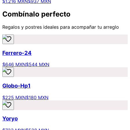
$1,216 MXN
$937 MXN
Combínalo perfecto
Regalos y postres ideales para acompañar tu arreglo
Ferrero-24
$646 MXN
$544 MXN
Globo-Hp1
$225 MXN
$180 MXN
Yoryo