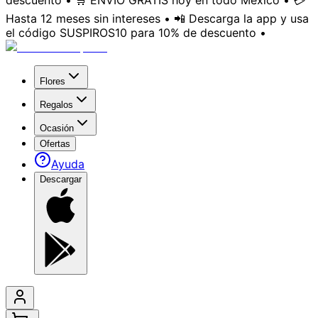
descuento • 🛒 ENVÍO GRATIS hoy en todo México • 💳
Hasta 12 meses sin intereses • 📲 Descarga la app y usa
el código SUSPIROS10 para 10% de descuento •
Flores
Regalos
Ocasión
Ofertas
Ayuda
Descargar