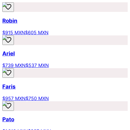
Robin
$915 MXN
$605 MXN
Ariel
$739 MXN
$537 MXN
Faris
$957 MXN
$750 MXN
Pato