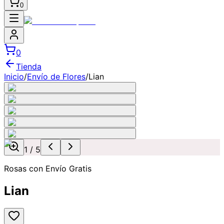
0
0
Tienda
Inicio
/
Envío de Flores
/
Lian
1
/
5
Rosas con Envío Gratis
Lian