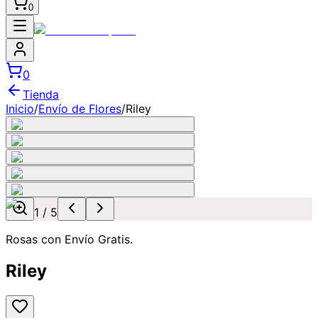
0
0
Tienda
Inicio
/
Envío de Flores
/
Riley
1
/
5
Rosas con Envío Gratis.
Riley