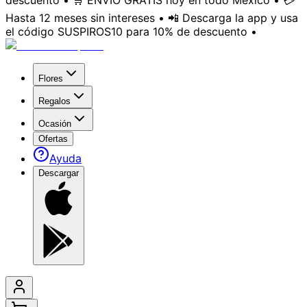
descuento • 🛒 ENVÍO GRATIS hoy en todo México • 💳
Hasta 12 meses sin intereses • 📲 Descarga la app y usa
el código SUSPIROS10 para 10% de descuento •
Flores
Regalos
Ocasión
Ofertas
Ayuda
Descargar