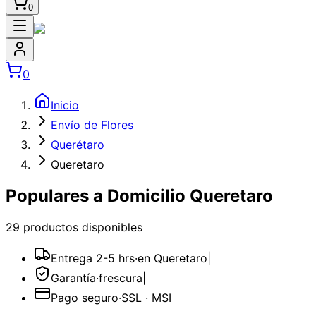
0
0
Inicio
Envío de Flores
Querétaro
Queretaro
Populares a Domicilio Queretaro
29
producto
s
disponible
s
Entrega 2-5 hrs
·
en Queretaro
|
Garantía
·
frescura
|
Pago seguro
·
SSL · MSI