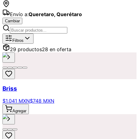
Envío a:
Queretaro
,
Querétaro
Cambiar
Catálogo de
Populares
Disponibles p
Filtros
29
producto
s
28
en oferta
Briss
$1,041 MXN
$748 MXN
Agregar