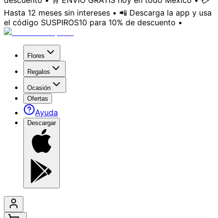
descuento • 🛒 ENVÍO GRATIS hoy en todo México • 💳
Hasta 12 meses sin intereses • 📲 Descarga la app y usa
el código SUSPIROS10 para 10% de descuento •
Flores
Regalos
Ocasión
Ofertas
Ayuda
Descargar