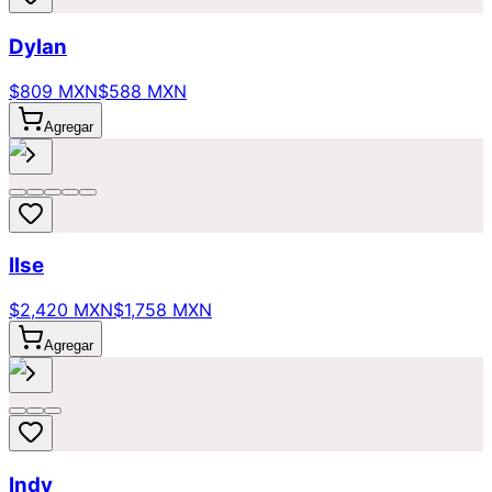
Dylan
$809 MXN
$588 MXN
Agregar
Ilse
$2,420 MXN
$1,758 MXN
Agregar
Indy