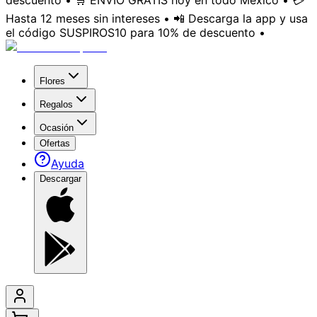
descuento • 🛒 ENVÍO GRATIS hoy en todo México • 💳
Hasta 12 meses sin intereses • 📲 Descarga la app y usa
el código SUSPIROS10 para 10% de descuento •
Flores
Regalos
Ocasión
Ofertas
Ayuda
Descargar