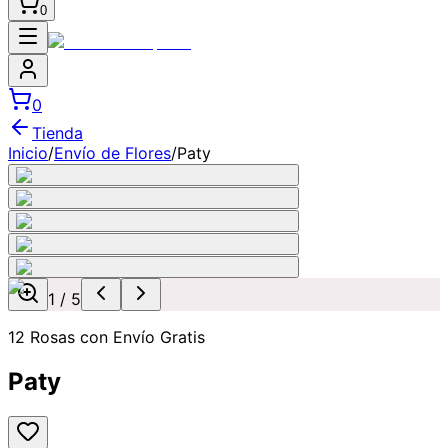
0
0
Tienda
Inicio
/
Envío de Flores
/
Paty
1
/
5
12 Rosas con Envío Gratis
Paty