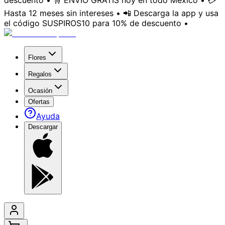
descuento • 🛒 ENVÍO GRATIS hoy en todo México • 💳
Hasta 12 meses sin intereses • 📲 Descarga la app y usa
el código SUSPIROS10 para 10% de descuento •
Flores
Regalos
Ocasión
Ofertas
Ayuda
Descargar