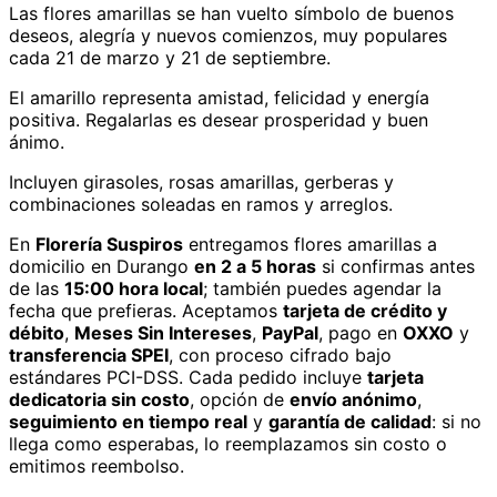
Las flores amarillas se han vuelto símbolo de buenos
deseos, alegría y nuevos comienzos, muy populares
cada 21 de marzo y 21 de septiembre.
El amarillo representa amistad, felicidad y energía
positiva. Regalarlas es desear prosperidad y buen
ánimo.
Incluyen girasoles, rosas amarillas, gerberas y
combinaciones soleadas en ramos y arreglos.
En
Florería Suspiros
entregamos
flores amarillas
a
domicilio
en Durango
en 2 a 5 horas
si confirmas antes
de las
15:00 hora local
; también puedes agendar la
fecha que prefieras. Aceptamos
tarjeta de crédito y
débito
,
Meses Sin Intereses
,
PayPal
, pago en
OXXO
y
transferencia SPEI
, con proceso cifrado bajo
estándares PCI-DSS. Cada pedido incluye
tarjeta
dedicatoria sin costo
, opción de
envío anónimo
,
seguimiento en tiempo real
y
garantía de calidad
: si no
llega como esperabas, lo reemplazamos sin costo o
emitimos reembolso.