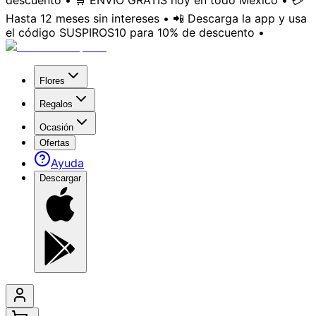
descuento • 🛒 ENVÍO GRATIS hoy en todo México • 💳
Hasta 12 meses sin intereses • 📲 Descarga la app y usa
el código SUSPIROS10 para 10% de descuento •
Flores
Regalos
Ocasión
Ofertas
Ayuda
Descargar