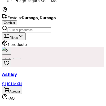
Pago seguro
·
SSL · MSI
Envío a:
Durango
,
Durango
Cambiar
Catálogo de
Flores Amarillas
Disponi
Filtros
1
producto
Ashley
$1,191 MXN
Agregar
FAQ