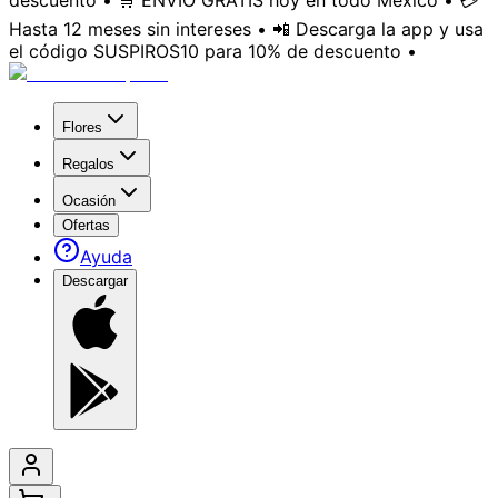
descuento • 🛒 ENVÍO GRATIS hoy en todo México • 💳
Hasta 12 meses sin intereses • 📲 Descarga la app y usa
el código SUSPIROS10 para 10% de descuento •
Flores
Regalos
Ocasión
Ofertas
Ayuda
Descargar