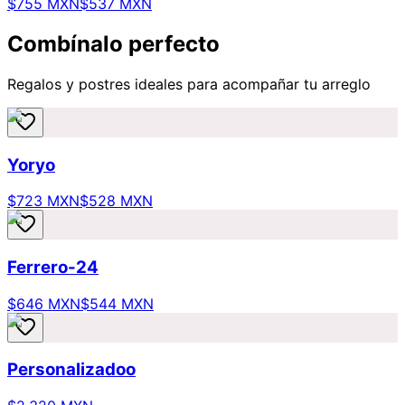
$755 MXN
$537 MXN
Combínalo perfecto
Regalos y postres ideales para acompañar tu arreglo
Yoryo
$723 MXN
$528 MXN
Ferrero-24
$646 MXN
$544 MXN
Personalizadoo