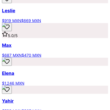
Leslie
$919 MXN
$669 MXN
5.0
/5
Max
$687 MXN
$470 MXN
Elena
$1,246 MXN
Yahir