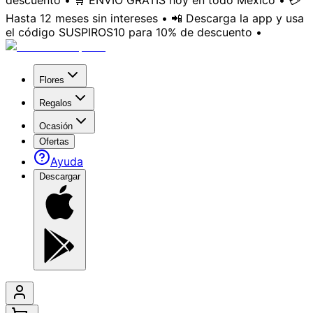
descuento • 🛒 ENVÍO GRATIS hoy en todo México • 💳
Hasta 12 meses sin intereses • 📲 Descarga la app y usa
el código SUSPIROS10 para 10% de descuento •
Flores
Regalos
Ocasión
Ofertas
Ayuda
Descargar