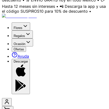
descuento • 🛒 ENVÍO GRATIS hoy en todo México • 💳
Hasta 12 meses sin intereses • 📲 Descarga la app y usa
el código SUSPIROS10 para 10% de descuento •
Flores
Regalos
Ocasión
Ofertas
Ayuda
Descargar