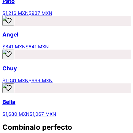
Pato
$1,216 MXN
$937 MXN
Angel
$841 MXN
$641 MXN
Chuy
$1,041 MXN
$669 MXN
Bella
$1,680 MXN
$1,067 MXN
Combínalo perfecto