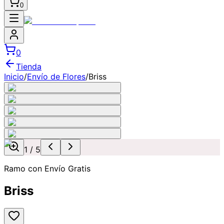
0
0
Tienda
Inicio
/
Envío de Flores
/
Briss
1
/
5
Ramo con Envío Gratis
Briss